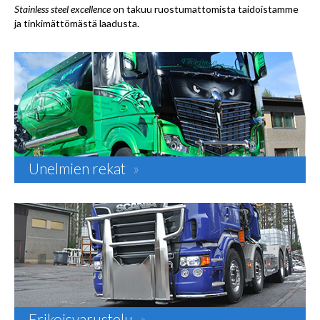
Stainless steel excellence
on takuu ruostumattomista taidoistamme
ja tinkimättömästä laadusta.
Unelmien rekat
»
Erikoisvarustelu
»