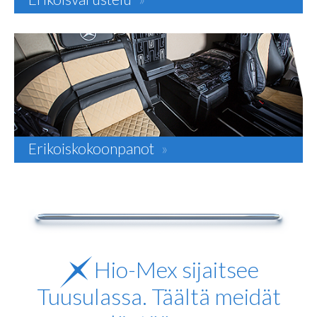
Erikoiskokoonpanot
»
Hio-Mex sijaitsee
Tuusulassa. Täältä meidät