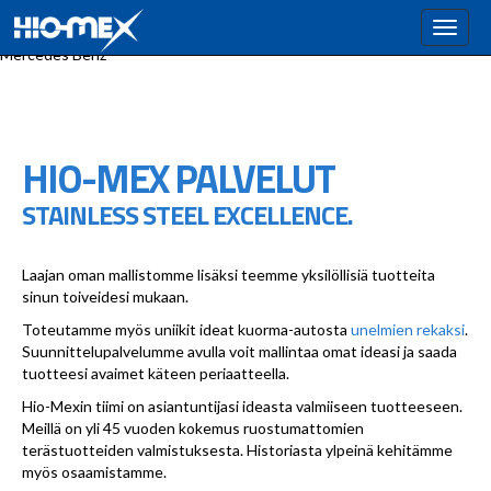
Raskas kalusto, lisävarusteet, erikoisvarustelu, kattovalotelineet,
Toggl
karjapuskurit, alleajosuojaputket, konseptirekat, unelmien rekat,
naviga
Mercedes Benz
HIO-MEX PALVELUT
STAINLESS STEEL EXCELLENCE.
Laajan oman mallistomme lisäksi teemme yksilöllisiä tuotteita
sinun toiveidesi mukaan.
Toteutamme myös uniikit ideat kuorma-autosta
unelmien rekaksi
.
Suunnittelupalvelumme avulla voit mallintaa omat ideasi ja saada
tuotteesi avaimet käteen periaatteella.
Hio-Mexin tiimi on asiantuntijasi ideasta valmiiseen tuotteeseen.
Meillä on yli 45 vuoden kokemus ruostumattomien
terästuotteiden valmistuksesta. Historiasta ylpeinä kehitämme
myös osaamistamme.